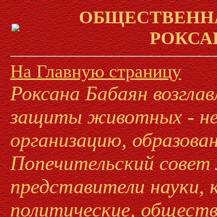
ОБЩЕСТВЕНН
РОКСА
На Главную страницу
Роксана Бабаян возгла
защиты животных - н
организацию, образован
Попечительский совет 
представители науки, 
политические, обществ