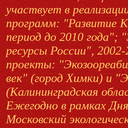
участвует в реализаци
программ: "Развитие К
период до 2010 года"; 
ресурсы России", 2002
проекты: "Экозоореаб
век" (город Химки) и "
(Калининградская облас
Ежегодно в рамках Дня
Московский экологичес