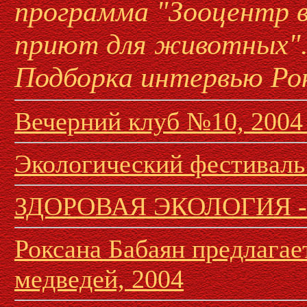
программа "Зооцентр в
приют для животных"
Подборка интервью Ро
Вечерний клуб №10, 2004 
Экологический фестиваль
ЗДОРОВАЯ ЭКОЛОГИЯ -
Роксана Бабаян предлагае
медведей, 2004